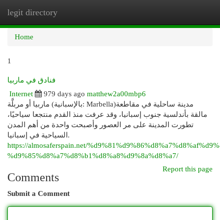
legit directory
Togg
navi
Home
1
فنادق في ماربيا
Internet
979 days ago
matthew2a00mbp6
ماربيا أو مربلَّة (بالإسبانية: Marbella)‏ مدينة ساحلية في مقاطعة
مالقة بأندلسية جنوب إسبانيا، وقد عرفت منذ القدم منتجعا سياحيًا،
تطورت المدينة على مر العصور وأصبحت واحدة من أهم المدن
السياحية في إسبانيا.
https://almosaferspain.net/%d9%81%d9%86%d8%a7%d8%af%d9%
%d9%85%d8%a7%d8%b1%d8%a8%d9%8a%d8%a7/
Report this page
Comments
Submit a Comment