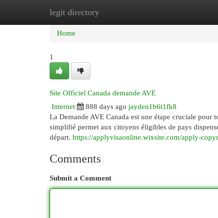
legit directory
Home
New Site Listings
Add Site
Cat
Home
1
Site Officiel Canada demande AVE
Internet
888 days ago
jayden1b6t1fk8
La Demande AVE Canada est une étape cruciale pour to
simplifié permet aux citoyens éligibles de pays dispens
départ.
https://applyvisaonline.wixsite.com/apply-copy
Comments
Submit a Comment