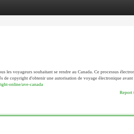
egories
Register
Login
us les voyageurs souhaitant se rendre au Canada. Ce processus électro
és de copyright d'obtenir une autorisation de voyage électronique avant 
right-online/ave-canada
Report 