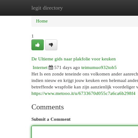
legit directory
Home
New Site Listings
Add Site
Cat
Home
1
De Ultieme gids naar plakfolie voor keuken
Internet
571 days ago
teimumuo932tob5
Het Is een zonde teneinde ons volkomen ander aanrecht
indien nieuw en krijgt jouw keuken een helemaal ander
betreffende wrapfolie kan zijn aanzienlijk voordelige
https://www.metooo.it/u/6733670d055c7a6ca6b298f4
Comments
Submit a Comment