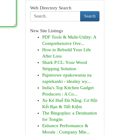
Web Directory Search
Search
New Site Listings
PDF Tools & Multi-Utility: A
Comprehensive Ove...
How to Rebuild Your Life
After Loss
Shark P CL: Your Wood
Stripping Solution
Papierowe opakowania na
zapiekanki - idealny wy...
India's Top Kitchen Gadget
Producers : A Co...
Xe Ké Huế Đà Nẵng: Cơ Hội
Kết Bạn & Tiết Kiệm
The Bingoplus: a Destination
for Tongits
Enhance Performance &
Morale : Company Min...