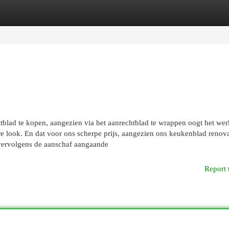
egories
Register
Login
blad te kopen, aangezien via het aanrechtblad te wrappen oogt het wer
e look. En dat voor ons scherpe prijs, aangezien ons keukenblad renova
r vervolgens de aanschaf aangaande
Report 