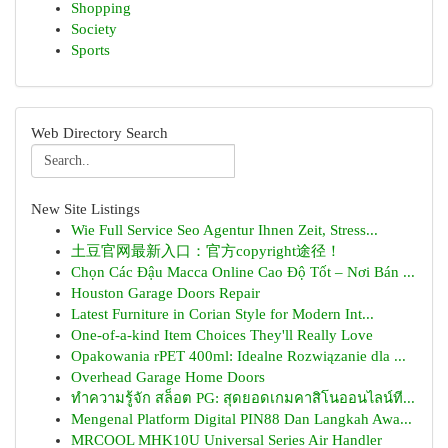
Shopping
Society
Sports
Web Directory Search
New Site Listings
Wie Full Service Seo Agentur Ihnen Zeit, Stress...
土豆官网最新入口：官方copyright途径！
Chọn Các Đậu Macca Online Cao Độ Tốt – Nơi Bán ...
Houston Garage Doors Repair
Latest Furniture in Corian Style for Modern Int...
One-of-a-kind Item Choices They'll Really Love
Opakowania rPET 400ml: Idealne Rozwiązanie dla ...
Overhead Garage Home Doors
ทำความรู้จัก สล็อต PG: สุดยอดเกมคาสิโนออนไลน์ที...
Mengenal Platform Digital PIN88 Dan Langkah Awa...
MRCOOL MHK10U Universal Series Air Handler