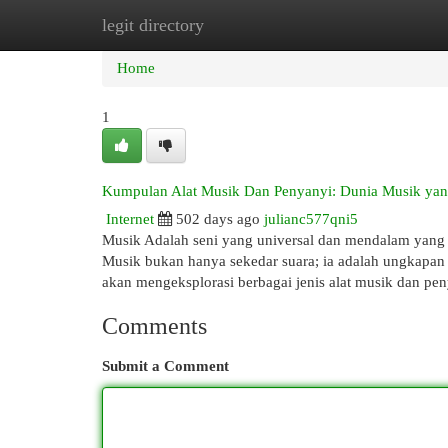
legit directory
Home
New Site Listings
Add Site
Cat
Home
1
Kumpulan Alat Musik Dan Penyanyi: Dunia Musik ya
Internet
502 days ago
julianc577qni5
Musik Adalah seni yang universal dan mendalam yang t
Musik bukan hanya sekedar suara; ia adalah ungkapan e
akan mengeksplorasi berbagai jenis alat musik dan p
Comments
Submit a Comment