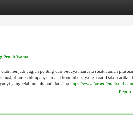
egories
Register
Login
ng Penuh Warna
elah menjadi bagian penting dari budaya manusia sejak zaman praseja
mosi, ritme kehidupan, dan alat komunikasi yang kuat. Dalam artikel in
enyanyi yang telah membentuk lanskap
https://www.farbenfeuerband.co
Report 