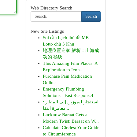
Web Directory Search
Search
New Site Listings
Soi cầu bạch thủ đề MB –
Lotto chủ 3 Khu
地理位置专家 解析：出海成
功的 秘诀
This Amazing Film Places: A
Exploration to Icon...
Purchase Pain Medication
Online
Emergency Plumbing
Solutions - Fast Response!
استئجار ليموزين إلى المطار :
مغامرة انتقا...
Lucknow Baraat Gets a
Modern Twist: Baraat on W...
Calculate Circles: Your Guide
to Circumference