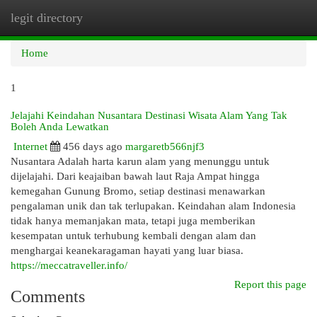
legit directory
Togg
navi
Home
1
Jelajahi Keindahan Nusantara Destinasi Wisata Alam Yang Tak
Boleh Anda Lewatkan
Internet
456 days ago
margaretb566njf3
Nusantara Adalah harta karun alam yang menunggu untuk
dijelajahi. Dari keajaiban bawah laut Raja Ampat hingga
kemegahan Gunung Bromo, setiap destinasi menawarkan
pengalaman unik dan tak terlupakan. Keindahan alam Indonesia
tidak hanya memanjakan mata, tetapi juga memberikan
kesempatan untuk terhubung kembali dengan alam dan
menghargai keanekaragaman hayati yang luar biasa.
https://meccatraveller.info/
Report this page
Comments