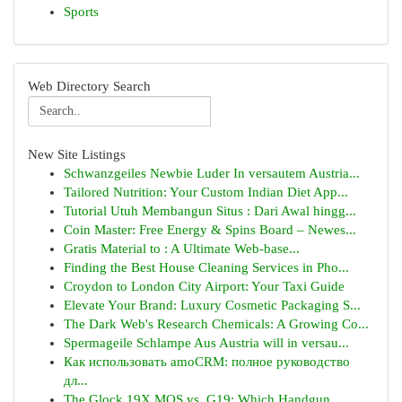
Sports
Web Directory Search
New Site Listings
Schwanzgeiles Newbie Luder In versautem Austria...
Tailored Nutrition: Your Custom Indian Diet App...
Tutorial Utuh Membangun Situs : Dari Awal hingg...
Coin Master: Free Energy & Spins Board – Newes...
Gratis Material to : A Ultimate Web-base...
Finding the Best House Cleaning Services in Pho...
Croydon to London City Airport: Your Taxi Guide
Elevate Your Brand: Luxury Cosmetic Packaging S...
The Dark Web's Research Chemicals: A Growing Co...
Spermageile Schlampe Aus Austria will in versau...
Как использовать amoCRM: полное руководство
дл...
The Glock 19X MOS vs. G19: Which Handgun