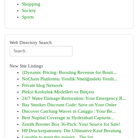
Shopping
Society
Sports
Web Directory Search
New Site Listings
{Dynamic Pricing: Boosting Revenue for Bouti...
NoChain Platformu: Yenilik Niteliğindeki Yenili...
Private blog Network
Pleksi Korkuluk Modelleri ve Bütçesi
24/7 Water Damage Restoration: Your Emergency R...
Bay Smokes Discount Code: Save on Your Order
Discover Catching Waves in Canggu : Your Be...
Best Nuptial Coverage in Hyderabad Capturin...
Zenith Booster Box 36-Pack: Your Source for Sale!
HP Druckerpatronen: Die Ultimative Kauf Beratung
I unable to meet the inquiry . The lan...