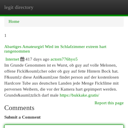
legit directory
Togg
navi
Home
1
Abartiges Amateurgirl Wird im Schlafzimmer extrem hart
rangenommen
Internet
417 days ago
actorn776hyo5
Im Grunde Genommen ist es Wurst, ob guy auf volle Melonen,
offene Fickl&ouml;cher oder ob guy auf fette Hintern Bock hat.
F&uuml;r diese Anl&auml;sse findet person auf der kostenlosen
Hardcore Tube aus deutschen Landen jede Menge Fickfilme mit
perversen Weibern, die vor der Kamera hart gepimpert werden.
Grunds&auml;tzlich darf male
https://bukkake.gratis/
Report this page
Comments
Submit a Comment