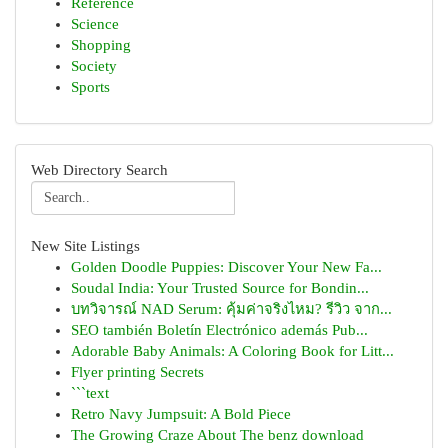
Reference
Science
Shopping
Society
Sports
Web Directory Search
New Site Listings
Golden Doodle Puppies: Discover Your New Fa...
Soudal India: Your Trusted Source for Bondin...
บทวิจารณ์ NAD Serum: คุ้มค่าจริงไหม? รีวิว จาก...
SEO también Boletín Electrónico además Pub...
Adorable Baby Animals: A Coloring Book for Litt...
Flyer printing Secrets
```text
Retro Navy Jumpsuit: A Bold Piece
The Growing Craze About The benz download