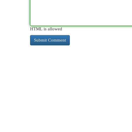
HTML is allowed