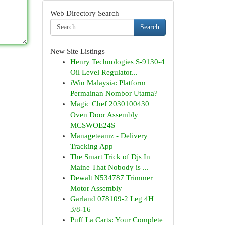
Web Directory Search
Search
New Site Listings
Henry Technologies S-9130-4
Oil Level Regulator...
iWin Malaysia: Platform
Permainan Nombor Utama?
Magic Chef 2030100430
Oven Door Assembly
MCSWOE24S
Manageteamz - Delivery
Tracking App
The Smart Trick of Djs In
Maine That Nobody is ...
Dewalt N534787 Trimmer
Motor Assembly
Garland 078109-2 Leg 4H
3/8-16
Puff La Carts: Your Complete