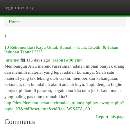
legit directory
Togg
navi
Home
1
10 Rekomendasi Kayu Untuk Rumah – Kuat, Estetik, & Tahan
Puluhan Tahun! ????
Internet
415 days ago
jaxson1w98iym4
Membangun Atau merenovasi rumah adalah impian banyak orang,
dan memilih material yang tepat adalah kuncinya. Salah satu
material yang tak lekang oleh waktu, memberikan kehangatan,
kekuatan, dan keindahan alami adalah kayu. Tapi, dengan begitu
banyak pilihan di pasaran, bagaimana kita tahu jenis kayu mana
yang paling pas untuk rumah kita?
http://dev.fderecho.net/aulavirtual/claroline/phpbb/viewtopic.php?
topic=23&cidReset=true&cidReq=WISATA_001
Report this page
Comments