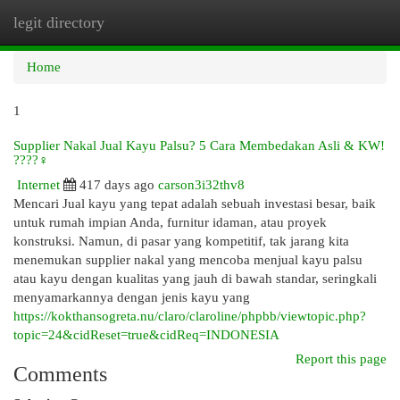
legit directory
Togg
navi
Home
1
Supplier Nakal Jual Kayu Palsu? 5 Cara Membedakan Asli & KW!
????️‍♀️
Internet
417 days ago
carson3i32thv8
Mencari Jual kayu yang tepat adalah sebuah investasi besar, baik
untuk rumah impian Anda, furnitur idaman, atau proyek
konstruksi. Namun, di pasar yang kompetitif, tak jarang kita
menemukan supplier nakal yang mencoba menjual kayu palsu
atau kayu dengan kualitas yang jauh di bawah standar, seringkali
menyamarkannya dengan jenis kayu yang
https://kokthansogreta.nu/claro/claroline/phpbb/viewtopic.php?
topic=24&cidReset=true&cidReq=INDONESIA
Report this page
Comments