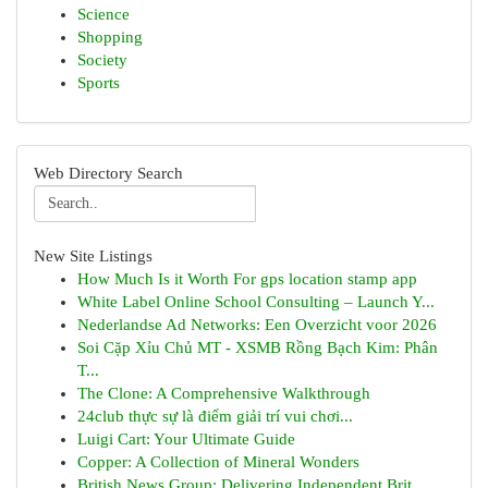
Science
Shopping
Society
Sports
Web Directory Search
New Site Listings
How Much Is it Worth For gps location stamp app
White Label Online School Consulting – Launch Y...
Nederlandse Ad Networks: Een Overzicht voor 2026
Soi Cặp Xỉu Chủ MT - XSMB Rồng Bạch Kim: Phân
T...
The Clone: A Comprehensive Walkthrough
24club thực sự là điểm giải trí vui chơi...
Luigi Cart: Your Ultimate Guide
Copper: A Collection of Mineral Wonders
British News Group: Delivering Independent Brit...