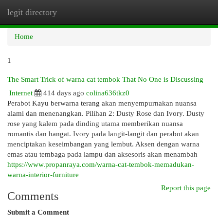
legit directory
Togg
navi
Home
1
The Smart Trick of warna cat tembok That No One is Discussing
Internet
414 days ago
colina636tkz0
Perabot Kayu berwarna terang akan menyempurnakan nuansa
alami dan menenangkan. Pilihan 2: Dusty Rose dan Ivory. Dusty
rose yang kalem pada dinding utama memberikan nuansa
romantis dan hangat. Ivory pada langit-langit dan perabot akan
menciptakan keseimbangan yang lembut. Aksen dengan warna
emas atau tembaga pada lampu dan aksesoris akan menambah
https://www.propanraya.com/warna-cat-tembok-memadukan-
warna-interior-furniture
Report this page
Comments
Submit a Comment