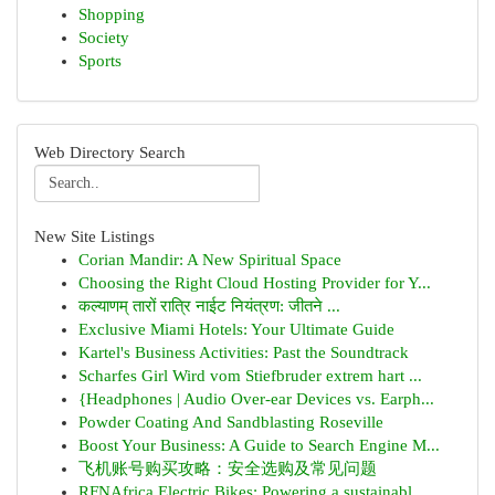
Shopping
Society
Sports
Web Directory Search
New Site Listings
Corian Mandir: A New Spiritual Space
Choosing the Right Cloud Hosting Provider for Y...
कल्याणम् तारों रात्रि नाईट नियंत्रण: जीतने ...
Exclusive Miami Hotels: Your Ultimate Guide
Kartel's Business Activities: Past the Soundtrack
Scharfes Girl Wird vom Stiefbruder extrem hart ...
{Headphones | Audio Over-ear Devices vs. Earph...
Powder Coating And Sandblasting Roseville
Boost Your Business: A Guide to Search Engine M...
飞机账号购买攻略：安全选购及常见问题
RFNAfrica Electric Bikes: Powering a sustainabl...