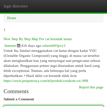
legit directory
Togg
navi
Home
1
New Step By Step Map For cat keramik lantai
Internet
416 days ago
robert4i93pvy3
Untuk Itu, hindari menggunakan cat lantai dengan kadar VOC
(Unstable Organic Compound) yang tinggi, di mana cat tersebut
akan menghasilkan bau yang menyengat saat pengecatan selesai
dilakukan. Penggunaan primer juga disarankan untuk hasil yang
lebih exceptional. Namun, ada beberapa hal yang perlu
diperhatikan: • Hasil akhir cat keramik tidak licin
https://www.propanraya.com/id/produk/cerakote-ctc-998
Report this page
Comments
Submit a Comment