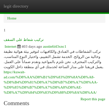
legit directory
Togg
navi
Home
1
تركيب شفاط على السقف
Internet
403 days ago
austin6i43xnc1
نركب الشفاطات في الفنادق والكافيهات لتوفير بيئة هوائية نظيفة
وخالية من الروائح. الخدمة تشمل التقييم، واختيار النوع المناسب،
والتركيب المحترف. نحن نلتزم بالمواعيد ونقدم ضماناً على العمل.
يعمل فريقنا على مدار الساعة لخدمتك في أي منطقة داخل الكويت.
https://kuwait-
ad.com/%D8%AA%D8%B1%D9%83%D9%8A%D8%A8-
%D8%B4%D9%81%D8%A7%D8%B7%D8%A7%D8%AA-
%D9%85%D8%B7%D8%A7%D8%A8%D8%AE-
%D8%A7%D9%84%D9%83%D9%88%D9%8A%D8%AA/
Report this page
Comments