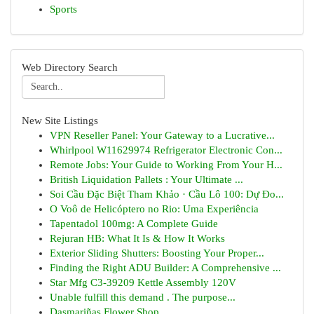
Sports
Web Directory Search
New Site Listings
VPN Reseller Panel: Your Gateway to a Lucrative...
Whirlpool W11629974 Refrigerator Electronic Con...
Remote Jobs: Your Guide to Working From Your H...
British Liquidation Pallets : Your Ultimate ...
Soi Cầu Đặc Biệt Tham Khảo · Cầu Lô 100: Dự Đo...
O Voô de Helicóptero no Rio: Uma Experiência
Tapentadol 100mg: A Complete Guide
Rejuran HB: What It Is & How It Works
Exterior Sliding Shutters: Boosting Your Proper...
Finding the Right ADU Builder: A Comprehensive ...
Star Mfg C3-39209 Kettle Assembly 120V
Unable fulfill this demand . The purpose...
Dasmariñas Flower Shop