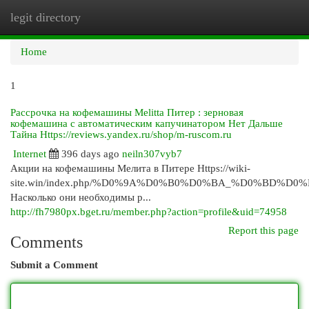
legit directory
Togg
navi
Home
1
Рассрочка на кофемашины Melitta Питер : зерновая
кофемашина с автоматическим капучинатором Нет Дальше
Тайна Https://reviews.yandex.ru/shop/m-ruscom.ru
Internet
396 days ago
neiln307vyb7
Акции на кофемашины Мелита в Питере Https://wiki-
site.win/index.php/%D0%9A%D0%B0%D0%BA_%D0%
Насколько они необходимы р...
http://fh7980px.bget.ru/member.php?action=profile&uid=74958
Report this page
Comments
Submit a Comment