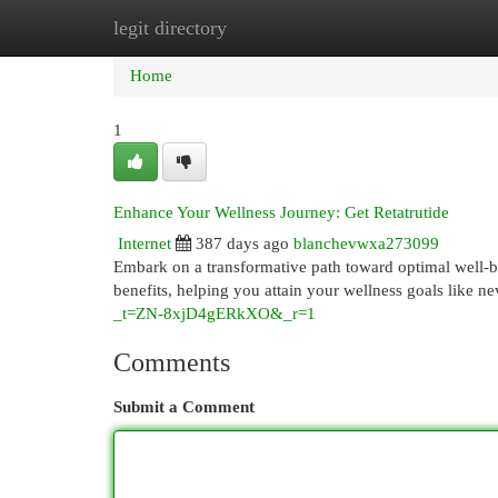
legit directory
Home
New Site Listings
Add Site
Cat
Home
1
Enhance Your Wellness Journey: Get Retatrutide
Internet
387 days ago
blanchevwxa273099
Embark on a transformative path toward optimal well-be
benefits, helping you attain your wellness goals like ne
_t=ZN-8xjD4gERkXO&_r=1
Comments
Submit a Comment