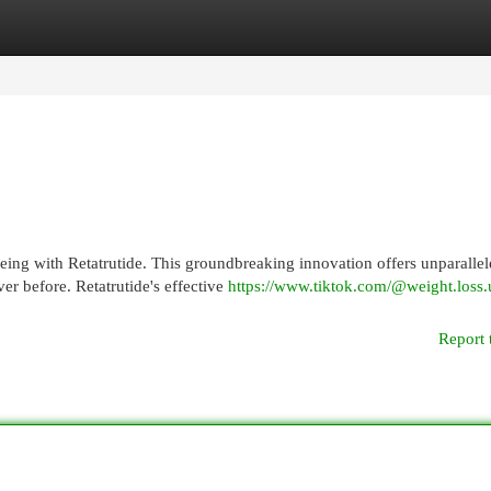
egories
Register
Login
ing with Retatrutide. This groundbreaking innovation offers unparalle
ver before. Retatrutide's effective
https://www.tiktok.com/@weight.loss
Report 