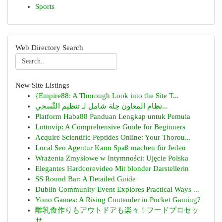
Sports
Web Directory Search
New Site Listings
{Empire88: A Thorough Look into the Site T...
نظام المعاون حِلة شامل لـ تنظيم التَّسجي...
Platform Haba88 Panduan Lengkap untuk Pemula
Lottovip: A Comprehensive Guide for Beginners
Acquire Scientific Peptides Online: Your Thorou...
Local Seo Agentur Kann Spaß machen für Jeden
Wrażenia Zmysłowe w Intymności: Ujęcie Polska
Elegantes Hardcorevideo Mit blonder Darstellerin
SS Round Bar: A Detailed Guide
Dublin Community Event Explores Practical Ways ...
Yono Games: A Rising Contender in Pocket Gaming?
離乳食作りもアウトドアも楽々！フードプロセッ
サ...