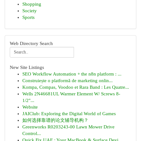
Shopping
Society
Sports
Web Directory Search
New Site Listings
SEO Workflow Automation + the n8n platform : ...
Construiește o platformă de marketing onlin...
Kompa, Compas, Voodoo et Rara Band : Les Quatre...
Wells 2N46681UL Warmer Element W/ Screws 8-
1/2"...
Website
JAIClub: Exploring the Digital World of Games
如何选择靠谱的论文辅导机构？
Greenworks R0203243-00 Lawn Mower Drive
Control...
Quick Fix UAE : Your MacBook & Surface Devi...