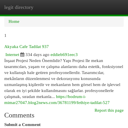
legit directory
Togg
navi
Home
1
Akyaka Cafe Tadilat 937
Internet
334 days ago
eddieb691eec3
İnşaat Projesi Neden Önemlidir? Yapı Projesi Ile mekan
tasarımcıları, yaşam ve çalışma alanlarını daha estetik, fonksiyonel
ve kullanışlı hale getiren profesyonellerdir. Tasarımcılar,
mekânların düzenlenmesi ve dekorasyonu konusunda
uzmanlaşmış kişilerdir ve mekanların hem görsel hem de işlevsel
olarak en iyi şekilde kullanılmasını sağlarlar. profesyonellerle
çalışmak, sıradan mekanla...
https://bodrum-i-
mimar27047.blog2news.com/36781199/fethiye-tadilat-527
Report this page
Comments
Submit a Comment