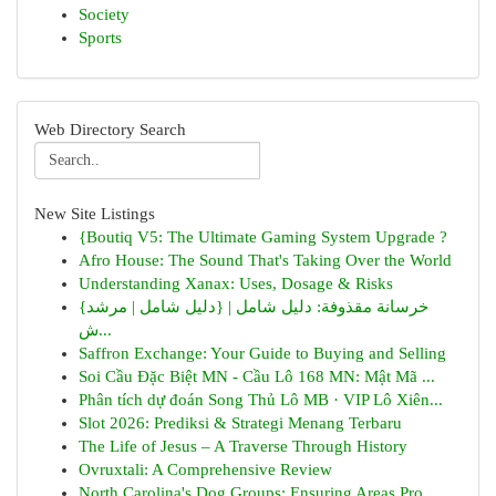
Society
Sports
Web Directory Search
New Site Listings
{Boutiq V5: The Ultimate Gaming System Upgrade ?
Afro House: The Sound That's Taking Over the World
Understanding Xanax: Uses, Dosage & Risks
{خرسانة مقذوفة: دليل شامل | {دليل شامل | مرشد
ش...
Saffron Exchange: Your Guide to Buying and Selling
Soi Cầu Đặc Biệt MN - Cầu Lô 168 MN: Mật Mã ...
Phân tích dự đoán Song Thủ Lô MB · VIP Lô Xiên...
Slot 2026: Prediksi & Strategi Menang Terbaru
The Life of Jesus – A Traverse Through History
Ovruxtali: A Comprehensive Review
North Carolina's Dog Groups: Ensuring Areas Pro...