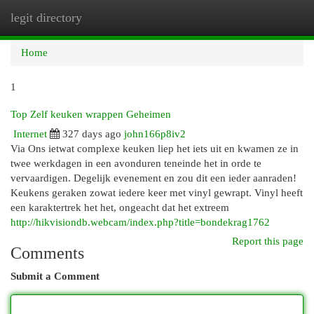
legit directory
Togg
navi
Home
1
Top Zelf keuken wrappen Geheimen
Internet
327 days ago
john166p8iv2
Via Ons ietwat complexe keuken liep het iets uit en kwamen ze in
twee werkdagen in een avonduren teneinde het in orde te
vervaardigen. Degelijk evenement en zou dit een ieder aanraden!
Keukens geraken zowat iedere keer met vinyl gewrapt. Vinyl heeft
een karaktertrek het het, ongeacht dat het extreem
http://hikvisiondb.webcam/index.php?title=bondekrag1762
Report this page
Comments
Submit a Comment