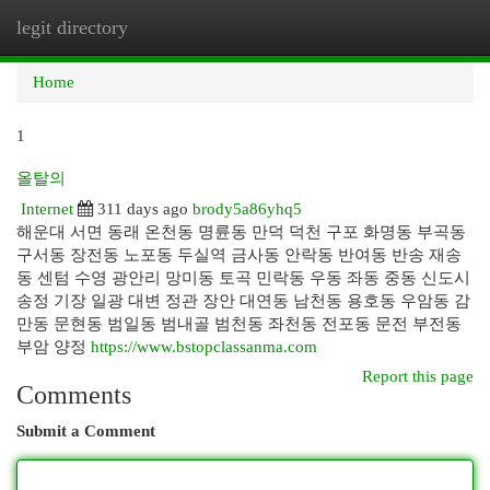
legit directory
Togg
navi
Home
1
올탈의
Internet
311 days ago
brody5a86yhq5
해운대 서면 동래 온천동 명륜동 만덕 덕천 구포 화명동 부곡동
구서동 장전동 노포동 두실역 금사동 안락동 반여동 반송 재송
동 센텀 수영 광안리 망미동 토곡 민락동 우동 좌동 중동 신도시
송정 기장 일광 대변 정관 장안 대연동 남천동 용호동 우암동 감
만동 문현동 범일동 범내골 범천동 좌천동 전포동 문전 부전동
부암 양정
https://www.bstopclassanma.com
Report this page
Comments
Submit a Comment