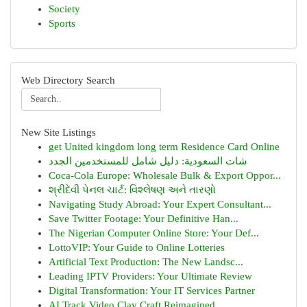
Society
Sports
Web Directory Search
New Site Listings
get United kingdom long term Residence Card Online
شات السعودية: دليل شامل للمستخدمين الجدد
Coca-Cola Europe: Wholesale Bulk & Export Oppor...
શ્રીદેવી પેનલ ચાર્ટ: વિશ્લેષણ અને તારણો
Navigating Study Abroad: Your Expert Consultant...
Save Twitter Footage: Your Definitive Han...
The Nigerian Computer Online Store: Your Def...
LottoVIP: Your Guide to Online Lotteries
Artificial Text Production: The New Landsc...
Leading IPTV Providers: Your Ultimate Review
Digital Transformation: Your IT Services Partner
AI Track Video Clay Craft Reimagined