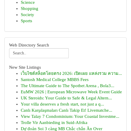
Science
Shopping
Society
Sports
Web Directory Search
New Site Listings
เว็บไซต์สล็อตโดยตรง 2026: เปิดเผย แหล่งรวม ความ...
Santosh Medical College MBBS Fees
The Ultimate Guide to The Spotbet Arena , Bola3...
EuMW 2026 | European Microwave Week Event Guide
UK Steroids: Your Guide to Safe & Legal Altern...
Your villa deserves a fresh start, not just a q...
Canlı Karşılaşmaları Canlı Takip Et! Livematche...
View Talay 7 Condominium: Your Coastal Investme...
Trolle Vir Aanbieding in Suid-Afrika
Dự đoán Soi 3 càng MB Chắc chắn Ăn Over