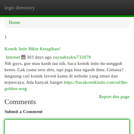
legit directory
Togg
navi
Home
1
Komik Indo Bikin Ketagihan!
Internet
303 days ago
zaynabxzkw732078
Nih guys, gue mau kasih tau nih, baca komik indo itu sungguh
keren. Gak cuma seru abis, tapi juga bisa ngasih ilmu. Gimana?
langsung cari komik favorit kamu di website yang aman dan
terpercaya. Ada banyak banget
https://bacakomikindo.com/sd/the-
golden-wug
Report this page
Comments
Submit a Comment