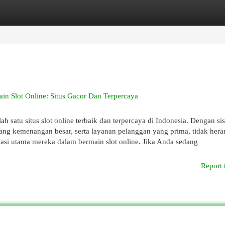
egories
Register
Login
 Slot Online: Situs Gacor Dan Terpercaya
atu situs slot online terbaik dan terpercaya di Indonesia. Dengan si
ang kemenangan besar, serta layanan pelanggan yang prima, tidak heran
 utama mereka dalam bermain slot online. Jika Anda sedang
Report 