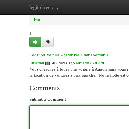
legit directory
Home
New Site Listings
Add Site
Cat
Home
1
Location Voiture Agadir Pas Cher abordable
Internet
302 days ago
albiediix330486
Vous cherchez à louer une voiture à Agadir sans vous r
la location de voitures à prix pas cher. Notre flotte es
Comments
Submit a Comment