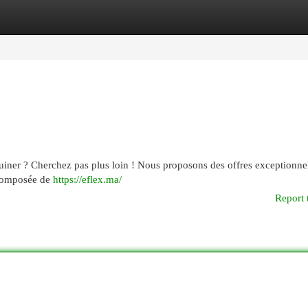
egories
Register
Login
uiner ? Cherchez pas plus loin ! Nous proposons des offres exceptionnel
t composée de
https://eflex.ma/
Report 