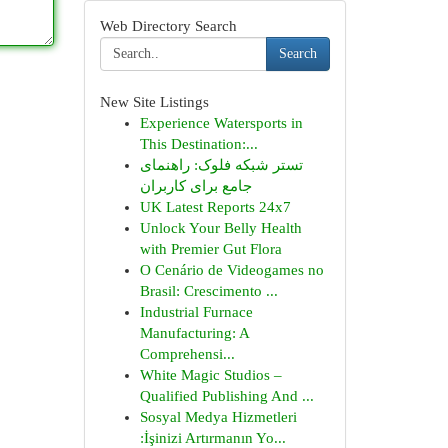
Web Directory Search
Search
New Site Listings
Experience Watersports in
This Destination:...
تستر شبکه فلوک: راهنمای
جامع برای کاربران
UK Latest Reports 24x7
Unlock Your Belly Health
with Premier Gut Flora
O Cenário de Videogames no
Brasil: Crescimento ...
Industrial Furnace
Manufacturing: A
Comprehensi...
White Magic Studios –
Qualified Publishing And ...
Sosyal Medya Hizmetleri
:İşinizi Artırmanın Yo...