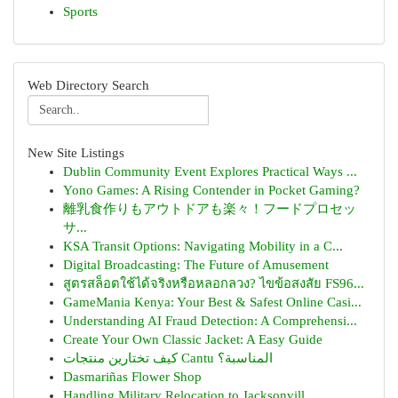
Sports
Web Directory Search
New Site Listings
Dublin Community Event Explores Practical Ways ...
Yono Games: A Rising Contender in Pocket Gaming?
離乳食作りもアウトドアも楽々！フードプロセッ
サ...
KSA Transit Options: Navigating Mobility in a C...
Digital Broadcasting: The Future of Amusement
สูตรสล็อตใช้ได้จริงหรือหลอกลวง? ไขข้อสงสัย FS96...
GameMania Kenya: Your Best & Safest Online Casi...
Understanding AI Fraud Detection: A Comprehensi...
Create Your Own Classic Jacket: A Easy Guide
كيف تختارين منتجات Cantu المناسبة؟
Dasmariñas Flower Shop
Handling Military Relocation to Jacksonvill...