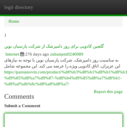
legit directory
Togg
navi
Home
1
گلچین کادویی برای روز دامپزشک از شرکت پارسیان نوین
Internet
276 days ago
zubairpmff240089
به مناسبت روز دامپزشک، شرکت پارسیان نوین با توجه به نیازهای
این عزیزان، اتاق کادویی ویژه را عرضه می کند. این مجموعه شامل
https://parsianovin.com/product/%d8%b3%d8%b1%d8%b1%d8%
%d9%85%d8%a7%d9%87-%d8%b4%d9%85%d8%a7%d8%b1-
%d8%af%db%8c%d8%a8%d8%a7/
Report this page
Comments
Submit a Comment