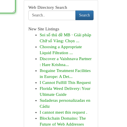
Web Directory Search
Search
New Site Listings
Soi số thủ đề MB · Giải pháp
Chữ số Vàng: Chọn ...
Choosing a Appropriate
Liquid Filtration ...
Discover a Vaishnava Partner
: Hare Krishna...
Ibogaine Treatment Facilities
in Europe: A Det...
I Cannot Fulfill This Request
Florida Weed Delivery: Your
Ultimate Guide
Sudaderas personalizadas en
Cádiz
I cannot meet this request .
Blockchain Domains: The
Future of Web Addresses