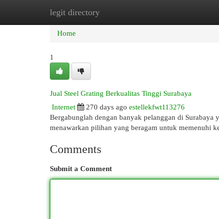
legit directory
Home
New Site Listings
Add Site
Cat
Home
1
Jual Steel Grating Berkualitas Tinggi Surabaya
Internet
270 days ago
estellekfwt113276
Bergabunglah dengan banyak pelanggan di Surabaya yan
menawarkan pilihan yang beragam untuk memenuhi ke
Comments
Submit a Comment