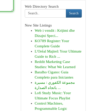
Web Directory Search
Search
New Site Listings
Web i vendit : Krijimi dhe
Dizajni Speci...
KO789 Register: Your
Complete Guide
L'Oréal Majirel: Your Ultimate
Guide to Rich ...
Reddit Marketing Case
Studies: What We Learned
Baralho Cigano: Guia
Completo para Iniciantes
مجموعة الكفوري : مسيرة
باتجاه الصدارة ...
Lofi Study Music: Your
Ultimate Focus Playlist
Control Machines,
Programmable Logic