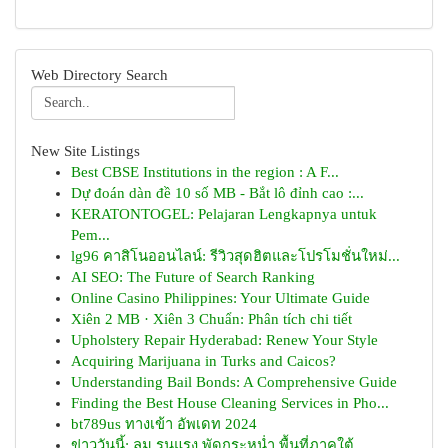
Web Directory Search
New Site Listings
Best CBSE Institutions in the region : A F...
Dự đoán dàn đề 10 số MB - Bắt lô đỉnh cao :...
KERATONTOGEL: Pelajaran Lengkapnya untuk
Pem...
lg96 คาสิโนออนไลน์: รีวิวสุดฮิตและโปรโมชั่นใหม่...
AI SEO: The Future of Search Ranking
Online Casino Philippines: Your Ultimate Guide
Xiên 2 MB · Xiên 3 Chuẩn: Phân tích chi tiết
Upholstery Repair Hyderabad: Renew Your Style
Acquiring Marijuana in Turks and Caicos?
Understanding Bail Bonds: A Comprehensive Guide
Finding the Best House Cleaning Services in Pho...
bt789us ทางเข้า อัพเดท 2024
ข่าววันนี้: ลม รุนแรง พัดกระหน่ำ พื้นที่ภาคใต้