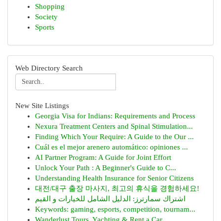
Shopping
Society
Sports
Web Directory Search
New Site Listings
Georgia Visa for Indians: Requirements and Process
Nexura Treatment Centers and Spinal Stimulation...
Finding Which Your Require: A Guide to the Our ...
Cuál es el mejor arenero automático: opiniones ...
AI Partner Program: A Guide for Joint Effort
Unlock Your Path : A Beginner's Guide to C...
Understanding Health Insurance for Senior Citizens
대전/대구 출장 마사지, 최고의 휴식을 경험하세요!
اشتراك سمارترز: الدليل الشامل للخيارات و القيم
Keywords: gaming, esports, competition, tournam...
Wanderlust Tours, Yachting & Rent a Car