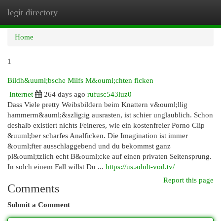
legit directory
Togg
navi
Home
1
Bildh&uuml;bsche Milfs M&ouml;chten ficken
Internet
264 days ago
rufusc543luz0
Dass Viele pretty Weibsbildern beim Knattern v&ouml;llig
hammerm&auml;&szlig;ig ausrasten, ist schier unglaublich. Schon
deshalb existiert nichts Feineres, wie ein kostenfreier Porno Clip
&uuml;ber scharfes Analficken. Die Imagination ist immer
&ouml;fter ausschlaggebend und du bekommst ganz
pl&ouml;tzlich echt B&ouml;cke auf einen privaten Seitensprung.
In solch einem Fall willst Du ...
https://us.adult-vod.tv/
Report this page
Comments
Submit a Comment