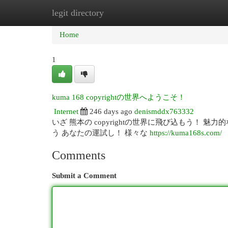
legit directory
Home
New Site Listings
Add Site
Cat
Home
1
kuma 168 copyrightの世界へようこそ！
Internet
246 days ago
denismddx763332
いざ 熊本の copyrightの世界に飛び込もう！
う あなたの運試し！ 様々な
https://kuma168s.com/
Comments
Submit a Comment