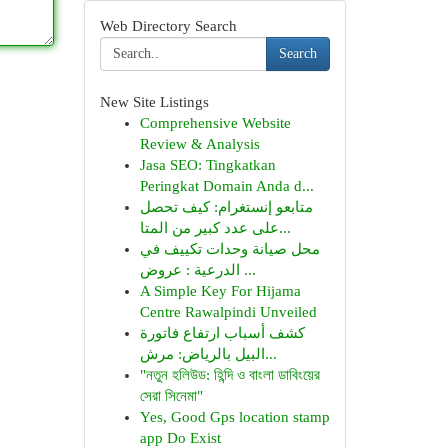
Web Directory Search
Search
New Site Listings
Comprehensive Website
Review & Analysis
Jasa SEO: Tingkatkan
Peringkat Domain Anda d...
متابعو إنستغرام: كيف تحصل
على عدد كبير من المتا...
محل صيانة وحدات تكييف في
الدرعية : عروض ...
A Simple Key For Hijama
Centre Rawalpindi Unveiled
كشف أسباب ارتفاع فاتورة
البيل بالرياض: مرش...
"নতুন হলিউড: হিন্দি ও বাংলা ডাবিংয়ের
সেরা সিনেমা"
Yes, Good Gps location stamp
app Do Exist