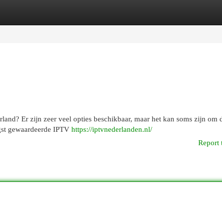
egories
Register
Login
land? Er zijn zeer veel opties beschikbaar, maar het kan soms zijn om d
oogst gewaardeerde IPTV
https://iptvnederlanden.nl/
Report 