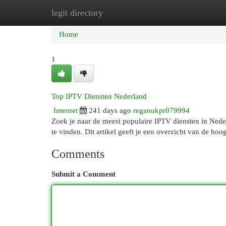
legit directory
Home
New Site Listings
Add Site
Cat
Home
1
Top IPTV Diensten Nederland
Internet
241 days ago
reganukpr079994
Zoek je naar de meest populaire IPTV diensten in Neder
te vinden. Dit artikel geeft je een overzicht van de h
Comments
Submit a Comment