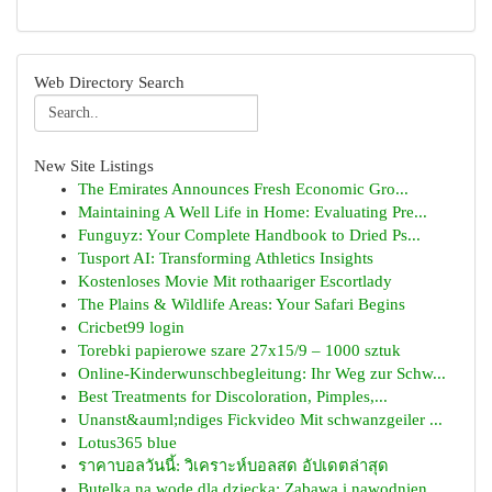
Web Directory Search
New Site Listings
The Emirates Announces Fresh Economic Gro...
Maintaining A Well Life in Home: Evaluating Pre...
Funguyz: Your Complete Handbook to Dried Ps...
Tusport AI: Transforming Athletics Insights
Kostenloses Movie Mit rothaariger Escortlady
The Plains & Wildlife Areas: Your Safari Begins
Cricbet99 login
Torebki papierowe szare 27x15/9 – 1000 sztuk
Online-Kinderwunschbegleitung: Ihr Weg zur Schw...
Best Treatments for Discoloration, Pimples,...
Unanst&auml;ndiges Fickvideo Mit schwanzgeiler ...
Lotus365 blue
ราคาบอลวันนี้: วิเคราะห์บอลสด อัปเดตล่าสุด
Butelka na wodę dla dziecka: Zabawa i nawodnien...