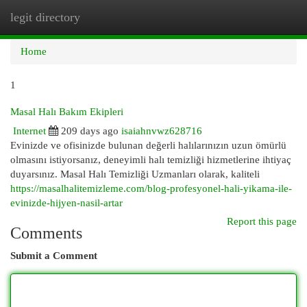
legit directory
Togg
navi
Home
1
Masal Halı Bakım Ekipleri
Internet
209 days ago
isaiahnvwz628716
Evinizde ve ofisinizde bulunan değerli halılarınızın uzun ömürlü
olmasını istiyorsanız, deneyimli halı temizliği hizmetlerine ihtiyaç
duyarsınız. Masal Halı Temizliği Uzmanları olarak, kaliteli
https://masalhalitemizleme.com/blog-profesyonel-hali-yikama-ile-
evinizde-hijyen-nasil-artar
Report this page
Comments
Submit a Comment