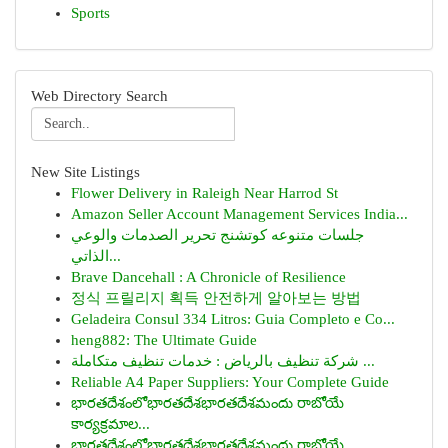
Sports
Web Directory Search
New Site Listings
Flower Delivery in Raleigh Near Harrod St
Amazon Seller Account Management Services India...
جلسات متنوعه كوتشنج تحرير الصدمات والوعي
الذاتي...
Brave Dancehall : A Chronicle of Resilience
정식 프릴리지 획득 안전하게 알아보는 방법
Geladeira Consul 334 Litros: Guia Completo e Co...
heng882: The Ultimate Guide
شركة تنظيف بالرياض : خدمات تنظيف متكاملة ...
Reliable A4 Paper Suppliers: Your Complete Guide
భారతదేశంలోభారతదేశభారతదేశమందు రాబోయే
కార్యక్రమాల...
భారతదేశంలోభారతదేశభారతదేశమందు రాబోయే