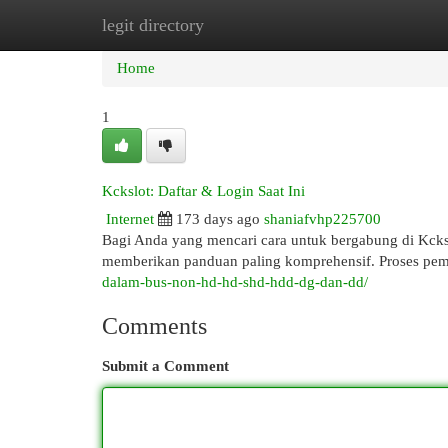
legit directory
Home
New Site Listings
Add Site
Cat
Home
1
Kckslot: Daftar & Login Saat Ini
Internet
173 days ago
shaniafvhp225700
Bagi Anda yang mencari cara untuk bergabung di Kckslot
memberikan panduan paling komprehensif. Proses pe
dalam-bus-non-hd-hd-shd-hdd-dg-dan-dd/
Comments
Submit a Comment