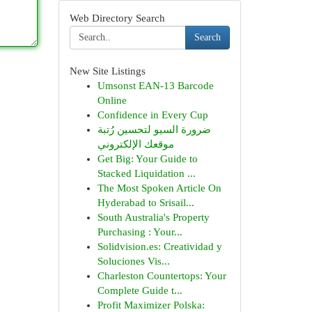
Web Directory Search
Search
New Site Listings
Umsonst EAN-13 Barcode
Online
Confidence in Every Cup
ضرورة السيو لتحسين رُتبة
موقعك الإلكتروني
Get Big: Your Guide to
Stacked Liquidation ...
The Most Spoken Article On
Hyderabad to Srisail...
South Australia's Property
Purchasing : Your...
Solidvision.es: Creatividad y
Soluciones Vis...
Charleston Countertops: Your
Complete Guide t...
Profit Maximizer Polska: