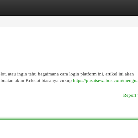
egories
Register
Login
, atau ingin tahu bagaimana cara login platform ini, artikel ini akan
mbuatan akun Kckslot biasanya cukup
https://pusatsewabus.com/mengua
Report 