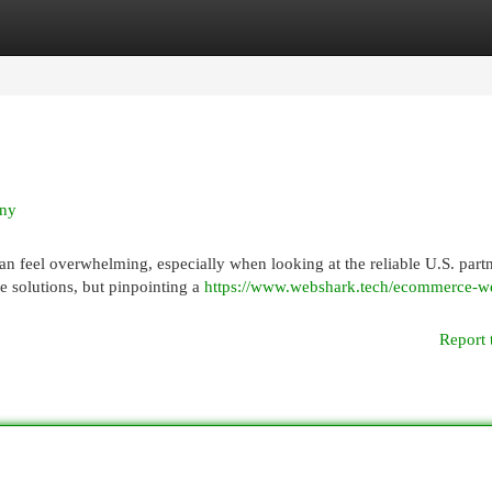
egories
Register
Login
any
can feel overwhelming, especially when looking at the reliable U.S. partn
e solutions, but pinpointing a
https://www.webshark.tech/ecommerce-we
Report 