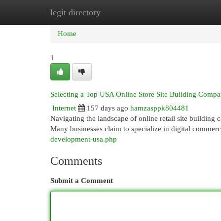
legit directory
Home
New Site Listings
Add Site
Cat
Home
1
Selecting a Top USA Online Store Site Building Comp
Internet
157 days ago
hamzasppk804481
Navigating the landscape of online retail site building 
Many businesses claim to specialize in digital commerc
development-usa.php
Comments
Submit a Comment