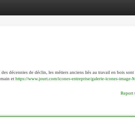
egories
Register
Login
 des décennies de déclin, les métiers anciens liés au travail en bois sont
t main et
https://www.jourt.com/icones-entreprise/galerie-icones-image-
Report 