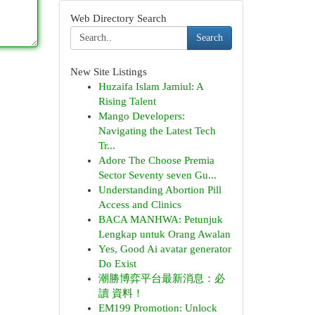
Web Directory Search
Search
New Site Listings
Huzaifa Islam Jamiul: A
Rising Talent
Mango Developers:
Navigating the Latest Tech
Tr...
Adore The Choose Premia
Sector Seventy seven Gu...
Understanding Abortion Pill
Access and Clinics
BACA MANHWA: Petunjuk
Lengkap untuk Orang Awalan
Yes, Good Ai avatar generator
Do Exist
潮勝博弈平台最新消息：必
讀 資料！
EM199 Promotion: Unlock