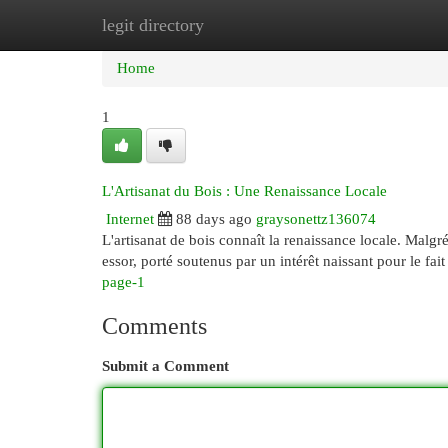
legit directory
Home
New Site Listings
Add Site
Cat
Home
1
L'Artisanat du Bois : Une Renaissance Locale
Internet
88 days ago
graysonettz136074
L'artisanat de bois connaît la renaissance locale. Malgré
essor, porté soutenus par un intérêt naissant pour le fai
page-1
Comments
Submit a Comment