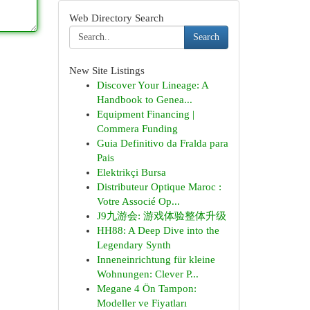
Web Directory Search
Search
New Site Listings
Discover Your Lineage: A
Handbook to Genea...
Equipment Financing |
Commera Funding
Guia Definitivo da Fralda para
Pais
Elektrikçi Bursa
Distributeur Optique Maroc :
Votre Associé Op...
J9九游会: 游戏体验整体升级
HH88: A Deep Dive into the
Legendary Synth
Inneneinrichtung für kleine
Wohnungen: Clever P...
Megane 4 Ön Tampon:
Modeller ve Fiyatları