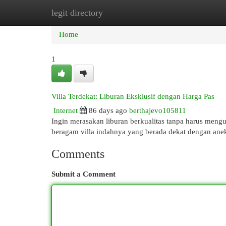
legit directory
Home
New Site Listings
Add Site
Cat
Home
1
Villa Terdekat: Liburan Eksklusif dengan Harga Pas
Internet
86 days ago
berthajevo105811
Ingin merasakan liburan berkualitas tanpa harus meng
beragam villa indahnya yang berada dekat dengan ane
Comments
Submit a Comment