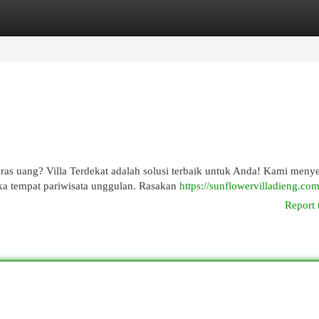
egories
Register
Login
uras uang? Villa Terdekat adalah solusi terbaik untuk Anda! Kami meny
ka tempat pariwisata unggulan. Rasakan
https://sunflowervilladieng.com
Report 