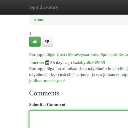
legit directory
Home
New Site Listings
Add Site
Cat
Home
1
Eurooppaliiga: Uusia Menestystarinoita Sponsoroidess
Internet
86 days ago
isaiahyulk332059
Eurooppaliiga luo ainutlaatuisen näyttämön lupaaville
näyttämään kykynsä tällä sarjassa, ja sen johtaneet
http
juhlivat-menestysta/
Comments
Submit a Comment