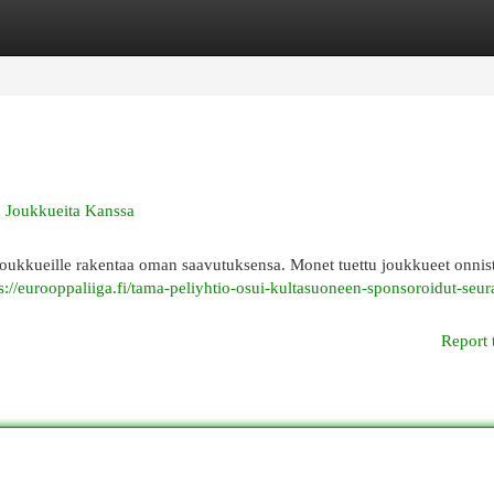
egories
Register
Login
a Joukkueita Kanssa
 joukkueille rakentaa oman saavutuksensa. Monet tuettu joukkueet onnis
s://eurooppaliiga.fi/tama-peliyhtio-osui-kultasuoneen-sponsoroidut-seur
Report 