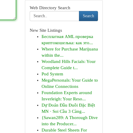
Web Directory Search
Search
New Site Listings
Бесплатная AML проверка
криптокошелька: как это...
Where for Purchase Marijuana
within the...
Woodland Hills Facials: Your
Complete Guide t...
Pod System
MegaPersonals: Your Guide to
Online Connections
Foundation Experts around
Inverleigh: Your Reso...
Dự Đoán Đầu Đuôi Đặc Biệt
MN · Soi Cầu 3 Càng...
{Sawan289: A Thorough Dive
into the Producer...
Durable Steel Sheets For