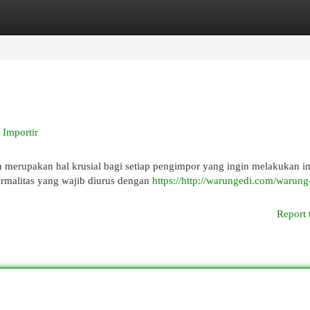
egories
Register
Login
 Importir
n merupakan hal krusial bagi setiap pengimpor yang ingin melakukan i
ormalitas yang wajib diurus dengan
https://http://warungedi.com/warung
Report 