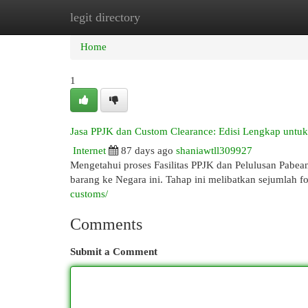
legit directory
Home
New Site Listings
Add Site
Cat
Home
1
Jasa PPJK dan Custom Clearance: Edisi Lengkap untuk
Internet
87 days ago
shaniawtll309927
Mengetahui proses Fasilitas PPJK dan Pelulusan Pabea
barang ke Negara ini. Tahap ini melibatkan sejumlah f
customs/
Comments
Submit a Comment