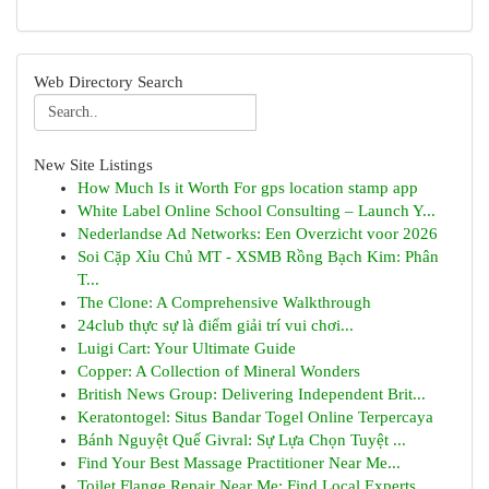
Web Directory Search
New Site Listings
How Much Is it Worth For gps location stamp app
White Label Online School Consulting – Launch Y...
Nederlandse Ad Networks: Een Overzicht voor 2026
Soi Cặp Xỉu Chủ MT - XSMB Rồng Bạch Kim: Phân
T...
The Clone: A Comprehensive Walkthrough
24club thực sự là điểm giải trí vui chơi...
Luigi Cart: Your Ultimate Guide
Copper: A Collection of Mineral Wonders
British News Group: Delivering Independent Brit...
Keratontogel: Situs Bandar Togel Online Terpercaya
Bánh Nguyệt Quế Givral: Sự Lựa Chọn Tuyệt ...
Find Your Best Massage Practitioner Near Me...
Toilet Flange Repair Near Me: Find Local Experts