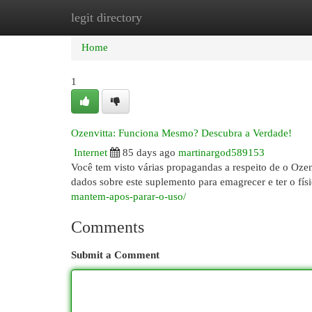
legit directory
Home
New Site Listings
Add Site
Cat
Home
1
Ozenvitta: Funciona Mesmo? Descubra a Verdade!
Internet
85 days ago
martinargod589153
Você tem visto várias propagandas a respeito de o Oze
dados sobre este suplemento para emagrecer e ter o físi
mantem-apos-parar-o-uso/
Comments
Submit a Comment