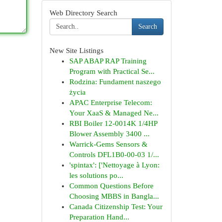
Web Directory Search
Search
New Site Listings
SAP ABAP RAP Training
Program with Practical Se...
Rodzina: Fundament naszego
życia
APAC Enterprise Telecom:
Your XaaS & Managed Ne...
RBI Boiler 12-0014K 1/4HP
Blower Assembly 3400 ...
Warrick-Gems Sensors &
Controls DFL1B0-00-03 1/...
'spintax': ['Nettoyage à Lyon:
les solutions po...
Common Questions Before
Choosing MBBS in Bangla...
Canada Citizenship Test: Your
Preparation Hand...