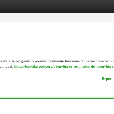
egories
Register
Login
nvitta e se pergunta: o produto realmente funciona? Diversas pessoas b
co ideal.
https://fontedasaude.org/ozenvitta/os-resultados-do-ozenvitta-s
Report 