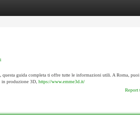
egories
Register
Login
i
, questa guida completa ti offre tutte le informazioni utili. A Roma, puoi
te in produzione 3D,
https://www.emme3d.it/
Report 