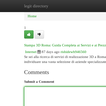
legit directory
Home
New Site Listings
Add Site
Cat
Home
1
Stampa 3D Roma: Guida Completa ai Servizi e ai Prezz
Internet
87 days ago
rishidewh946560
Se sei alla ricerca di servizi di realizzazione 3D a Roma
individuare una vasta selezione di aziende specializza
Comments
Submit a Comment