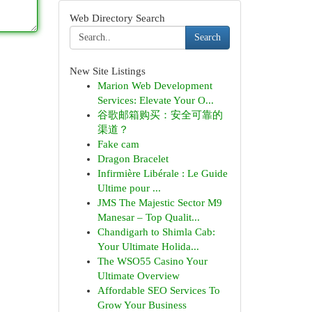
Web Directory Search
Search
New Site Listings
Marion Web Development
Services: Elevate Your O...
谷歌邮箱购买：安全可靠的
渠道？
Fake cam
Dragon Bracelet
Infirmière Libérale : Le Guide
Ultime pour ...
JMS The Majestic Sector M9
Manesar – Top Qualit...
Chandigarh to Shimla Cab:
Your Ultimate Holida...
The WSO55 Casino Your
Ultimate Overview
Affordable SEO Services To
Grow Your Business