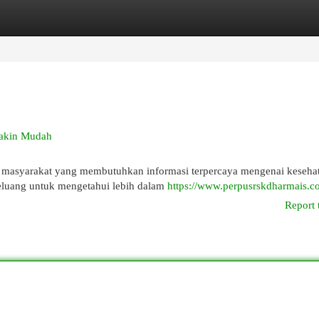
egories
Register
Login
makin Mudah
i masyarakat yang membutuhkan informasi terpercaya mengenai keseha
peluang untuk mengetahui lebih dalam
https://www.perpusrskdharmais.
Report 