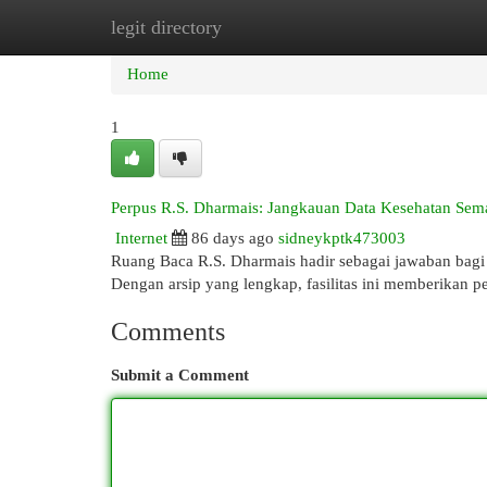
legit directory
Home
New Site Listings
Add Site
Cat
Home
1
Perpus R.S. Dharmais: Jangkauan Data Kesehatan Se
Internet
86 days ago
sidneykptk473003
Ruang Baca R.S. Dharmais hadir sebagai jawaban bag
Dengan arsip yang lengkap, fasilitas ini memberikan 
Comments
Submit a Comment