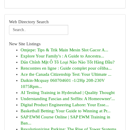
Web Directory Search
New Site Listings
Omjepe: Tips & Trik Main Mesin Slot Gacor A...
Explore Your Family's : A Guide to Ancestra...
Dán Chính Mặt Ô Tô Loại Nào Nào Tốt Hàng Đầu?
Rencontres en ligne : Guide complet pour céliba...
Ace the Canada Citizenship Test: Your Ultimate ...
Daikin-Mcquay 060704601 -1/2Hp 208-230V
1075Rpm...
AI Testing Training in Hyderabad | Quality Thought
Understanding Fascias and Soffits: A Homeowner'...
Digital Product Engineering Lahore: Your Esse...
Basketball Betting: Your Guide to Winning at Pr...
SAP EWM Course Online | SAP EWM Training in
Ban...
Revolutionizing Parking: The Rise of Tower Systems