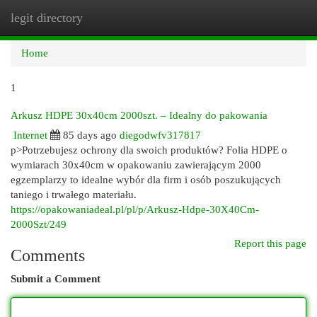
legit directory
Togg
navi
Home
1
Arkusz HDPE 30x40cm 2000szt. – Idealny do pakowania
Internet
85 days ago
diegodwfv317817
p>Potrzebujesz ochrony dla swoich produktów? Folia HDPE o
wymiarach 30x40cm w opakowaniu zawierającym 2000
egzemplarzy to idealne wybór dla firm i osób poszukujących
taniego i trwałego materiału.
https://opakowaniadeal.pl/pl/p/Arkusz-Hdpe-30X40Cm-
2000Szt/249
Report this page
Comments
Submit a Comment