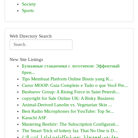
Society
Sports
Web Directory Search
New Site Listings
Бумажные стаканчики с логотипом: Эффектный
брен...
Tips Membuat Platform Online Bisnis yang K...
Curso MOOP: Guia Completo e Tudo o que Você Pre...
Bushurov Group: A Rising Force in Saint Petersb...
copyright for Sale Online UK: A Risky Business
Animal-Derived Lanolin vs. Vegetarian Skin ...
Best Radio Microphones for YouTube: Top Se...
Karachi ASF
Mastering Beehiiv: The Subscription Configurati...
The Smart Trick of lottery fax That No One is D...
{مقارنةمراجعةتحليل تفصيليةكاملةشاملة لـ اشتراك...